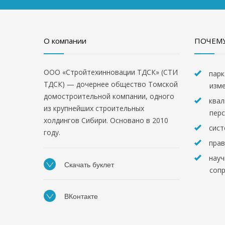
О компании
ПОЧЕМУ
ООО «Стройтехинновации ТДСК» (СТИ
парк
ТДСК) — дочернее общество Томской
изм
домостроительной компании, одного
квал
из крупнейших строительных
пер
холдингов Сибири. Основано в 2010
сист
году.
прав
науч
Скачать буклет
соп
ВКонтакте