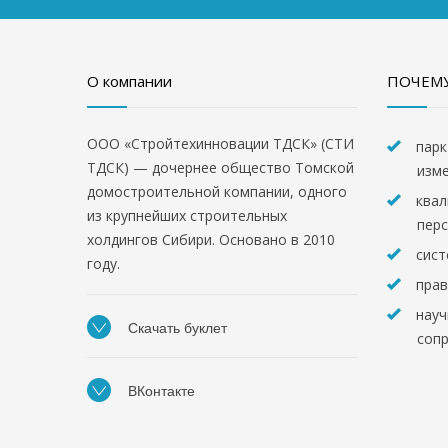
О компании
ПОЧЕМУ
ООО «Стройтехинновации ТДСК» (СТИ
парк
ТДСК) — дочернее общество Томской
изм
домостроительной компании, одного
квал
из крупнейших строительных
пер
холдингов Сибири. Основано в 2010
сист
году.
прав
науч
Скачать буклет
соп
ВКонтакте