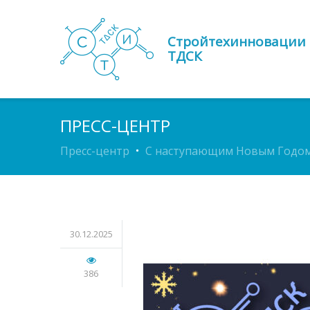
Стройтехинновации
ТДСК
ПРЕСС-ЦЕНТР
Пресс-центр
С наступающим Новым Годом
30.12.2025
386