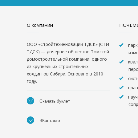
О компании
ПОЧЕМУ
ООО «Стройтехинновации ТДСК» (СТИ
парк
ТДСК) — дочернее общество Томской
изм
домостроительной компании, одного
квал
из крупнейших строительных
пер
холдингов Сибири. Основано в 2010
сист
году.
прав
науч
Скачать буклет
соп
ВКонтакте