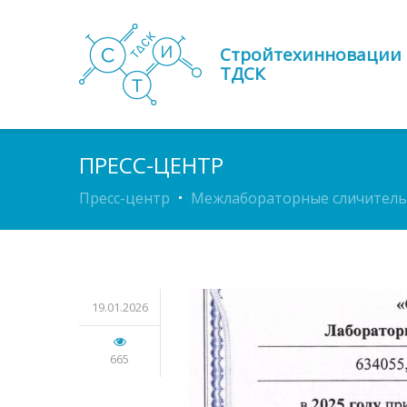
Стройтехинновации
ТДСК
ПРЕСС-ЦЕНТР
Пресс-центр
Межлабораторные сличител
19.01.2026
665